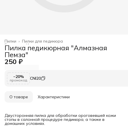
Пилки
›
Пилки для педикюра
Главная
›
Инструменты и принадлежности
›
Пилка педикюрная "Алмазная
Пемза"
250 ₽
−20%
CNI20
промокод
О товаре
Характеристики
Двусторонняя пилка для обработки ороговевшей кожи
стопы в салонной процедуре педикюра, а также в
домашних условиях.