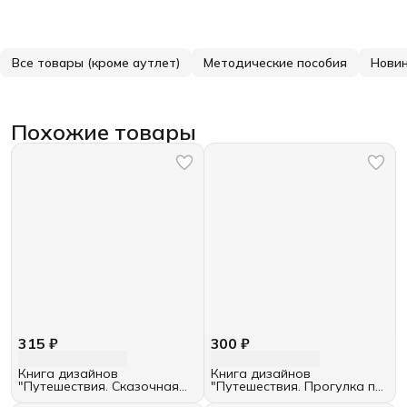
Все товары (кроме аутлет)
Методические пособия
Нови
Похожие товары
315 ₽
300 ₽
Книга дизайнов
Книга дизайнов
"Путешествия. Сказочная
"Путешествия. Прогулка по
Скандинавия"
Китаю"