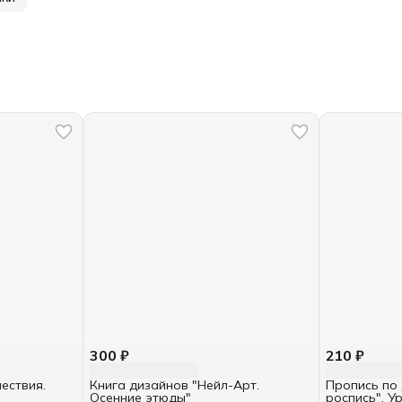
300 ₽
210 ₽
ествия.
Книга дизайнов "Нейл-Арт.
Пропись по 
Осенние этюды"
роспись". Ур