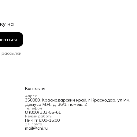
ку на
саться
 рассылки
Контакты
Адрес
350080, Краснодарский край, г Краснодар, ул Им.
Демуса М.Н., д. 36/1, помещ. 2
Телефон
8 (800) 333-55-61
Режим работы
Пн-Пт 8:00-16:00
Эл. почта
mail@cni.ru