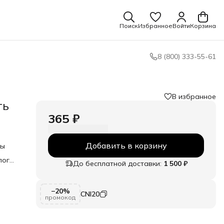
Поиск
Избранное
Войти
Корзина
8 (800) 333-55-61
В избранное
ть
365 ₽
Добавить в корзину
мы
лог
До бесплатной доставки:
1 500 ₽
−20%
CNI20
промокод