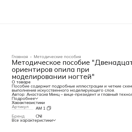
Главная
›
Методические пособия
Методическое пособие "Двенадца
ориентиров опила при
моделировании ногтей"
О товаре
Пособие содержит подробные иллюстрации и четкие схе
выполнения искусственного моделирующего слоя.
Автор: Анастасия Минц – вице-президент и главный техно
корпорации CNI.
Подробнее
Характеристики
Артикул
AM 1
Бренд
CNI
Все характеристики