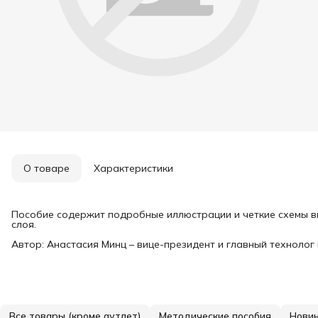
О товаре
Характеристики
Пособие содержит подробные иллюстрации и четкие схемы 
слоя.
Автор: Анастасия Минц – вице-президент и главный технолог
Все товары (кроме аутлет)
Методические пособия
Нови