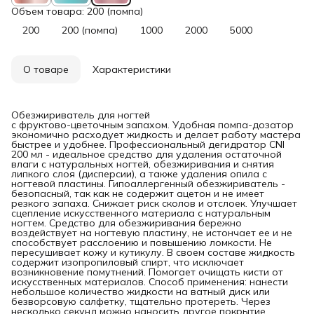
Объем товара: 200 (помпа)
200
200 (помпа)
1000
2000
5000
О товаре
Характеристики
Обезжириватель для ногтей
с фруктово-цветочным запахом. Удобная помпа-дозатор
экономично расходует жидкость и делает работу мастера
быстрее и удобнее. Профессиональный дегидратор CNI
200 мл - идеальное средство для удаления остаточной
влаги с натуральных ногтей, обезжиривания и снятия
липкого слоя (дисперсии), а также удаления опила с
ногтевой пластины. Гипоаллергенный обезжириватель -
безопасный, так как не содержит ацетон и не имеет
резкого запаха. Снижает риск сколов и отслоек. Улучшает
сцепление искусственного материала с натуральным
ногтем. Средство для обезжиривания бережно
воздействует на ногтевую пластину, не истончает ее и не
способствует расслоению и повышению ломкости. Не
пересушивает кожу и кутикулу. В своем составе жидкость
содержит изопропиловый спирт, что исключает
возникновение помутнений. Помогает очищать кисти от
искусственных материалов. Способ применения: нанести
небольшое количество жидкости на ватный диск или
безворсовую салфетку, тщательно протереть. Через
несколько секунд можно наносить другое покрытие.