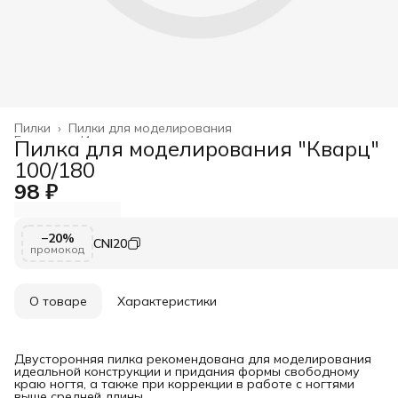
Пилки
›
Пилки для моделирования
Главная
›
Инструменты и принадлежности
›
Пилка для моделирования "Кварц"
100/180
98 ₽
−20%
CNI20
промокод
О товаре
Характеристики
Двусторонняя пилка рекомендована для моделирования
идеальной конструкции и придания формы свободному
краю ногтя, а также при коррекции в работе с ногтями
выше средней длины.