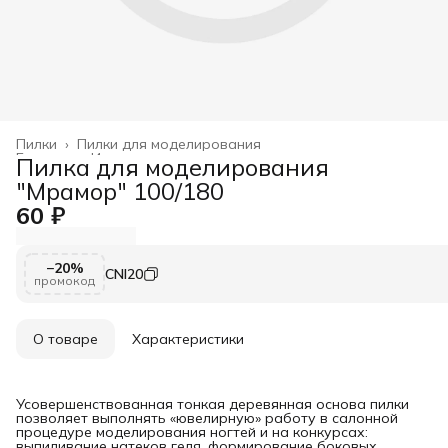
Пилки
›
Пилки для моделирования
Главная
›
Инструменты и принадлежности
›
Пилка для моделирования
"Мрамор" 100/180
60 ₽
−20%
CNI20
промокод
О товаре
Характеристики
Усовершенствованная тонкая деревянная основа пилки
позволяет выполнять «ювелирную» работу в салонной
процедуре моделирования ногтей и на конкурсах:
выпиливание натеков геля, формирование боковых