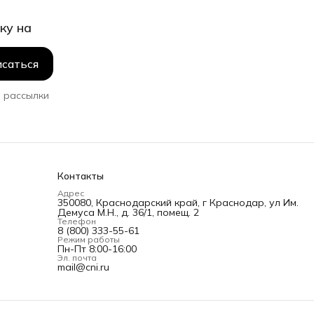
ку на
саться
 рассылки
Контакты
Адрес
350080, Краснодарский край, г Краснодар, ул Им.
Демуса М.Н., д. 36/1, помещ. 2
Телефон
8 (800) 333-55-61
Режим работы
Пн-Пт 8:00-16:00
Эл. почта
mail@cni.ru