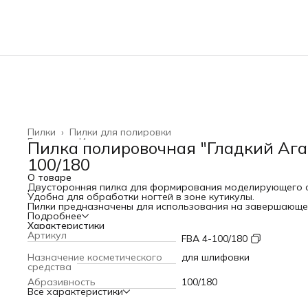
Пилки
›
Пилки для полировки
Главная
›
Инструменты и принадлежности
›
Пилка полировочная "Гладкий Ага
100/180
О товаре
Двусторонняя пилка для формирования моделирующего с
Удобна для обработки ногтей в зоне кутикулы.
Пилки предназначены для использования на завершающе
стадии обработки поверхности искусственного материал
Подробнее
при моделировании ногтей. Имеют ровную объемную раб
Характеристики
поверхность.
Артикул
FBA 4-100/180
Рекомендована как для профессионального, так и для
домашнего использования.
Назначение косметического
для шлифовки
Подходит для маникюра и педикюра.
средства
При правильном использовании служат до 25 процедур.
Абразивность
100/180
Допустима водная дезинфекция, благодаря
Все характеристики
усовершенствованной пластиковой основе.
Пилка устойчива к агрессивным растворам.