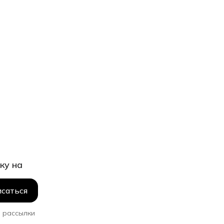
ку на
саться
 рассылки