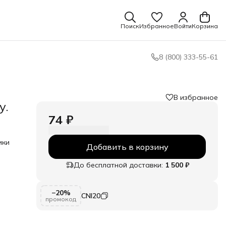
Поиск
Избранное
Войти
Корзина
8 (800) 333-55-61
В избранное
y.
74 ₽
ики
Добавить в корзину
До бесплатной доставки:
1 500 ₽
−20%
CNI20
промокод