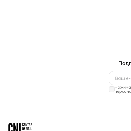
Подп
Нажимая
персона