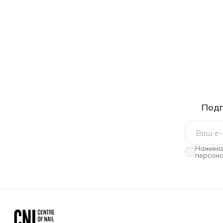
Подп
Нажимая
персона