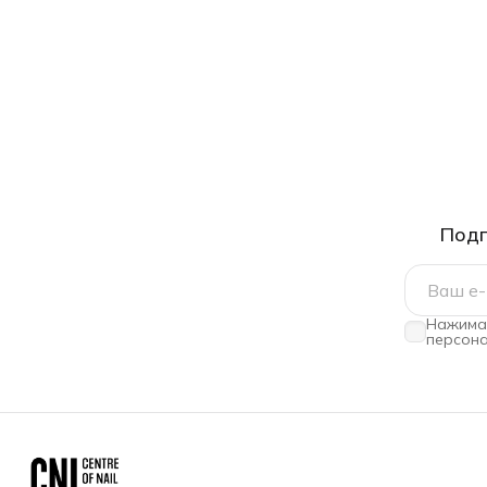
Подп
Нажимая
персона