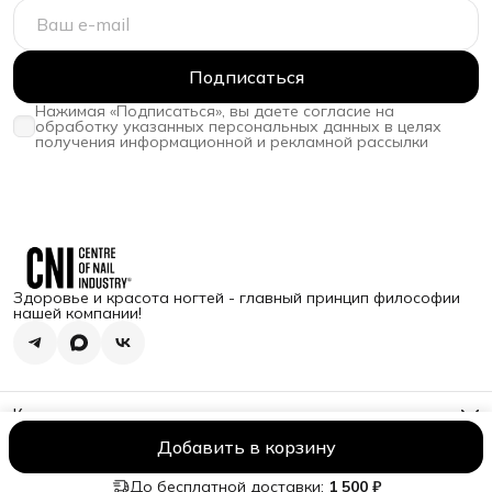
Подписаться
Нажимая «Подписаться», вы даете согласие на
обработку указанных персональных данных в целях
получения информационной и рекламной рассылки
Здоровье и красота ногтей - главный принцип философии
нашей компании!
Контакты
Адрес
Добавить в корзину
350080, Краснодарский край, г Краснодар, ул Им. Демуса
Оплата
Доставка
Правила возврата
Реквизиты
Оферта
Политик
М.Н., д. 36/1, помещ. 2
До бесплатной доставки:
1 500 ₽
Телефон