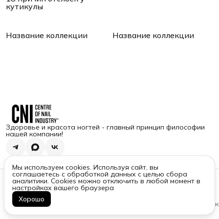
кутикулы
Название коллекции
Название коллекции
Здоровье и красота ногтей - главный принцип философии
нашей компании!
Мы используем cookies. Используя сайт, вы
соглашаетесь с обработкой данных с целью сбора
Контакты
аналитики. Cookies можно отключить в любой момент в
настройках вашего браузера
Адрес
350080, Краснодарский край, г Краснодар, ул Им. Демуса
Хорошо
Оплата
Доставка
Правила возврата
Реквизиты
Оферта
Политик
М.Н., д. 36/1, помещ. 2
Телефон
8 (800) 333-55-61