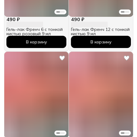
490 ₽
490 ₽
Гель-лак Френч 6 с тонкой
Гель-лак Френч 12 с тонкой
кистью розовый 9 мл
кистью 9 мл
В корзину
В корзину