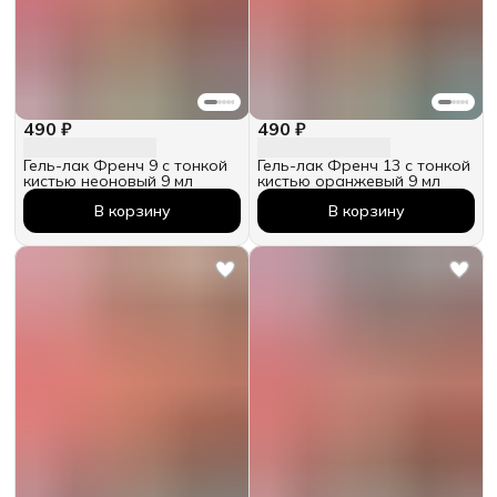
490 ₽
490 ₽
Гель-лак Френч 9 с тонкой
Гель-лак Френч 13 с тонкой
кистью неоновый 9 мл
кистью оранжевый 9 мл
В корзину
В корзину